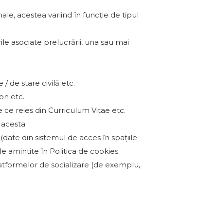
ale, acestea variind în funcție de tipul
ile asociate prelucrării, una sau mai
/ de stare civilă etc.
on etc.
 ce reies din Curriculum Vitae etc.
 acesta
(date din sistemul de acces în spațiile
le amintite în Politica de cookies
atformelor de socializare (de exemplu,