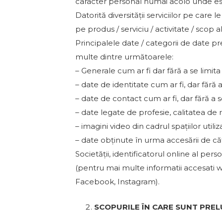
caracter personal numai acolo unde est
Datorită diversității serviciilor pe car
pe produs / serviciu / activitate / scop al
Principalele date / categorii de date pr
multe dintre următoarele:
– Generale cum ar fi dar fără a se limita 
– date de identitate cum ar fi, dar fără 
– date de contact cum ar fi, dar fără a 
– date legate de profesie, calitatea de
– imagini video din cadrul spațiilor ut
– date obținute în urma accesării de căt
Societății, identificatorul online al per
(pentru mai multe informatii accesati w
Facebook, Instagram).
SCOPURILE ÎN CARE SUNT PRE