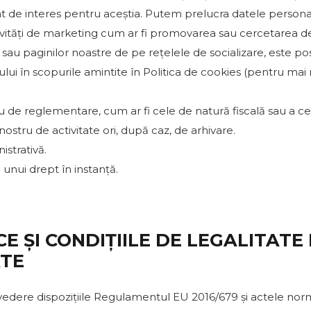
nt de interes pentru aceștia. Putem prelucra datele perso
ivități de marketing cum ar fi promovarea sau cercetarea de 
re sau paginilor noastre de pe rețelele de socializare, este p
rului în scopurile amintite în Politica de cookies (pentru mai
u de reglementare, cum ar fi cele de natură fiscală sau a cel
stru de activitate ori, după caz, de arhivare.
strativă.
unui drept în instanță.
ICE ȘI CONDIȚIILE DE LEGALITAT
ATE
în vedere dispozițiile Regulamentul EU 2016/679 și actele nor