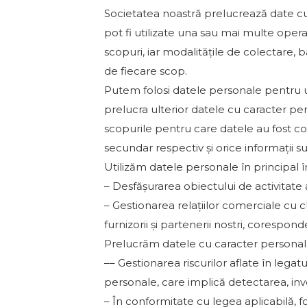
Societatea noastră prelucrează date cu
pot fi utilizate una sau mai multe oper
scopuri, iar modalitățile de colectare, b
de fiecare scop.
Putem folosi datele personale pentru un
prelucra ulterior datele cu caracter per
scopurile pentru care datele au fost cole
secundar respectiv și orice informații 
Utilizăm datele personale în principal 
– Desfășurarea obiectului de activitate al
– Gestionarea relațiilor comerciale cu clienț
furnizorii și partenerii nostri, corespon
Prelucrăm datele cu caracter personal 
–– Gestionarea riscurilor aflate în lega
personale, care implică detectarea, inv
– În conformitate cu legea aplicabilă, fo