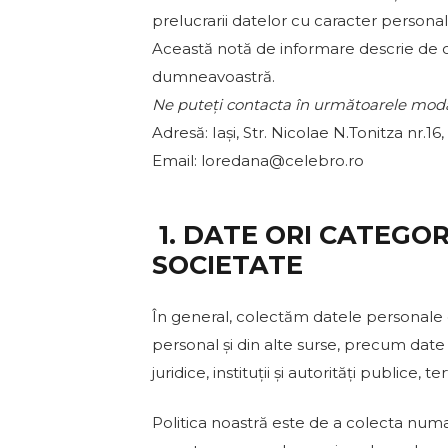
prelucrarii datelor cu caracter persona
Această notă de informare descrie de ce
dumneavoastră.
Ne puteți contacta în următoarele modal
Adresă: Iași, Str. Nicolae N.Tonitza nr.1
Email: loredana@celebro.ro
1. DATE ORI CATEGO
SOCIETATE
În general, colectăm datele personale d
personal și din alte surse, precum date 
juridice, instituții și autorități publice,
Politica noastră este de a colecta numa