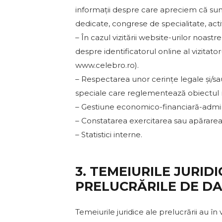
informații despre care apreciem că su
dedicate, congrese de specialitate, act
– În cazul vizitării website-urilor noast
despre identificatorul online al vizitato
www.celebro.ro).
– Respectarea unor cerințe legale și/sa
speciale care reglementează obiectul no
– Gestiune economico-financiară-admini
– Constatarea exercitarea sau apărarea 
– Statistici interne.
3. TEMEIURILE JURID
PRELUCRĂRILE DE D
Temeiurile juridice ale prelucrării au 