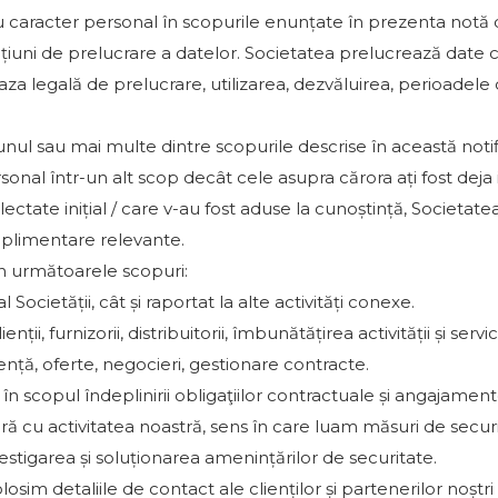
 caracter personal în scopurile enunțate în prezenta notă d
ațiuni de prelucrare a datelor. Societatea prelucrează date 
aza legală de prelucrare, utilizarea, dezvăluirea, perioadele d
ul sau mai multe dintre scopurile descrise în această notifi
sonal într-un alt scop decât cele asupra cărora ați fost deja
ctate inițial / care v-au fost aduse la cunoștință, Societatea
suplimentare relevante.
în următoarele scopuri:
 Societății, cât și raportat la alte activități conexe.
ii, furnizorii, distribuitorii, îmbunătățirea activității și servici
dență, oferte, negocieri, gestionare contracte.
în scopul îndeplinirii obligaţiilor contractuale și angajam
tură cu activitatea noastră, sens în care luam măsuri de secu
estigarea și soluționarea amenințărilor de securitate.
losim detaliile de contact ale clienților și partenerilor noștri