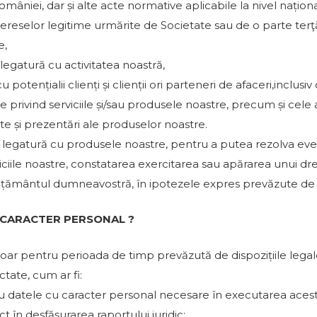
mâniei, dar și alte acte normative aplicabile la nivel națion
ereselor legitime urmărite de Societate sau de o parte terţă
e,
 legatură cu activitatea noastră,
 potențialii clienți și clienții ori parteneri de afaceri,inclusi
privind serviciile și/sau produsele noastre, precum și cele ale
te și prezentări ale produselor noastre.
 în legatură cu produsele noastre, pentru a putea rezolva ev
ciile noastre, constatarea exercitarea sau apărarea unui drep
mțământul dumneavostră, în ipotezele expres prevăzute de
 CARACTER PERSONAL ?
ar pentru perioada de timp prevăzută de dispozițiile legal
tate, cum ar fi:
ru datele cu caracter personal necesare în executarea acestu
t în desfășurarea raportului juridic;