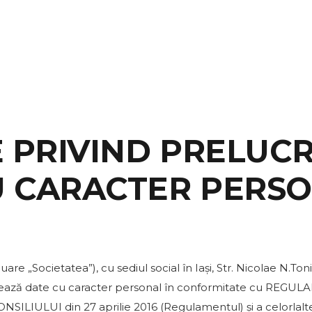
E PRIVIND PRELUC
U CARACTER PERS
„Societatea”), cu sediul social în Iași, Str. Nicolae N.Tonit
rează date cu caracter personal în conformitate cu REGU
LUI din 27 aprilie 2016 (Regulamentul) și a celorlalte p