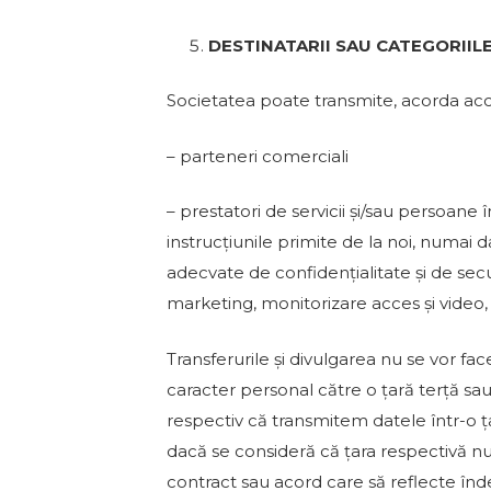
DESTINATARII SAU CATEGORIIL
Societatea poate transmite, acorda acce
– parteneri comerciali
– prestatori de servicii și/sau persoan
instrucțiunile primite de la noi, numai 
adecvate de confidențialitate și de sec
marketing, monitorizare acces și video, 
Transferurile și divulgarea nu se vor f
caracter personal către o țară terță sa
respectiv că transmitem datele într-o ț
dacă se consideră că țara respectivă nu
contract sau acord care să reflecte înde