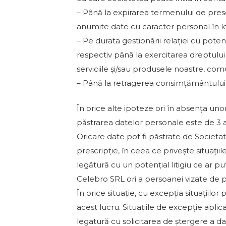
– Până la expirarea termenului de prescr
anumite date cu caracter personal în leg
– Pe durata gestionării relației cu potenți
respectiv până la exercitarea dreptului
serviciile și/sau produsele noastre, co
– Până la retragerea consimțământului
În orice alte ipoteze ori în absența un
păstrarea datelor personale este de 3 ani
Oricare date pot fi păstrate de Societa
prescripție, în ceea ce privește situați
legătură cu un potențial litigiu ce ar pu
Celebro SRL ori a persoanei vizate de p
În orice situație, cu excepția situațiil
acest lucru. Situațiile de excepție aplic
legatură cu solicitarea de ștergere a da