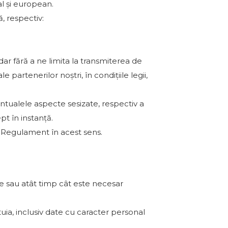
al și european.
, respectiv:
v dar fără a ne limita la transmiterea de
 partenerilor noștri, în condițiile legii,
entualele aspecte sesizate, respectiv a
t în instanță.
 Regulament în acest sens.
e sau atât timp cât este necesar
ia, inclusiv date cu caracter personal