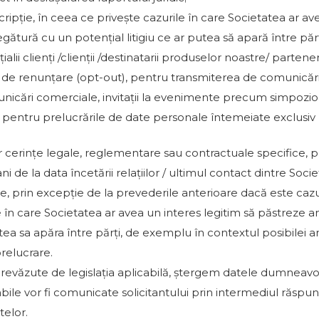
ipție, în ceea ce privește cazurile în care Societatea ar av
ătură cu un potențial litigiu ce ar putea să apară între părț
alii clienți /clienții /destinatarii produselor noastre/ parteneri
 de renunțare (opt-out), pentru transmiterea de comunicări c
municări comerciale, invitații la evenimente precum simpozioa
 pentru prelucrările de date personale întemeiate exclusi
or cerințe legale, reglementare sau contractuale specifice, 
 de la data încetării relațiilor / ultimul contact dintre Socie
te, prin excepție de la prevederile anterioare dacă este caz
ile în care Societatea ar avea un interes legitim să păstreze
tea sa apăra între părți, de exemplu în contextul posibilei an
relucrare.
or prevăzute de legislația aplicabilă, ștergem datele dumneavo
abile vor fi comunicate solicitantului prin intermediul răspun
telor.