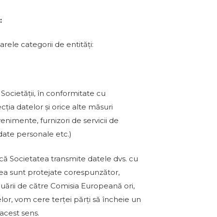
:
ele categorii de entități:
Societății, în conformitate cu
ția datelor și orice alte măsuri
nimente, furnizori de servicii de
 date personale etc.)
acă Societatea transmite datele dvs. cu
tea sunt protejate corespunzător,
uării de către Comisia Europeană ori,
or, vom cere terței părți să încheie un
acest sens.