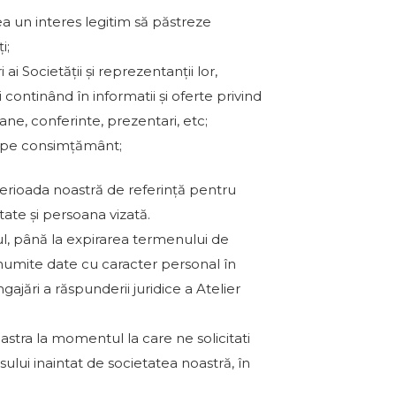
ea un interes legitim să păstreze
i;
 ai Societății și reprezentanții lor,
ontinând în informatii și oferte privind
ne, conferinte, prezentari, etc;
v pe consimțământ;
perioada noastră de referință pentru
tate și persoana vizată.
ul, până la expirarea termenului de
 anumite date cu caracter personal în
gajări a răspunderii juridice a Atelier
astra la momentul la care ne solicitati
sului inaintat de societatea noastră, în