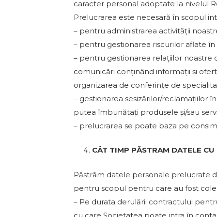
caracter personal adoptate la nivelul Ro
Prelucrarea este necesară în scopul int
– pentru administrarea activității noastr
– pentru gestionarea riscurilor aflate în
– pentru gestionarea relațiilor noastre cu
comunicări conținând informații și oferte 
organizarea de conferințe de specialita
– gestionarea sesizărilor/reclamațiilor
putea îmbunătați produsele și/sau servi
– prelucrarea se poate baza pe consi
CÂT TIMP PĂSTRAM DATELE CU
Păstrăm datele personale prelucrate do
pentru scopul pentru care au fost colec
– Pe durata derulării contractului pent
cu care Societatea poate intra în contac