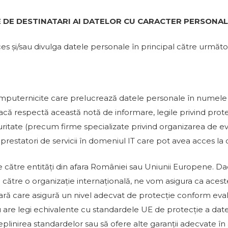
E DE DESTINATARI AI DATELOR CU CARACTER PERSONAL
s și/sau divulga datele personale în principal către următoar
e împuternicite care prelucrează datele personale în numele 
dacă respectă această notă de informare, legile privind protec
uritate (precum firme specializate privind organizarea de eve
prestatori de servicii în domeniul IT care pot avea acces la
ace către entități din afara României sau Uniunii Europene. D
u către o organizație internațională, ne vom asigura ca aces
ară care asigură un nivel adecvat de protecție conform eval
 are legi echivalente cu standardele UE de protecție a datel
plinirea standardelor sau să ofere alte garanții adecvate în 