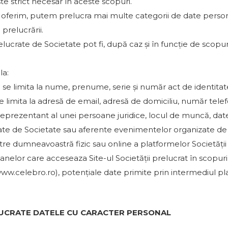
e strict necesar în aceste scopuri.
e le oferim, putem prelucra mai multe categorii de date person
 prelucrării.
elucrate de Societate pot fi, după caz și în funcție de scopur
la:
a se limita la nume, prenume, serie și număr act de identitate 
se limita la adresă de email, adresă de domiciliu, număr telef
 reprezentant al unei persoane juridice, locul de muncă, date
ilizate de Societate sau aferente evenimentelor organizate de
re dumneavoastră fizic sau online a platformelor Societății 
soanelor care acceseaza Site-ul Societății prelucrat în scopuri
ww.celebro.ro), potențiale date primite prin intermediul pl
LUCRATE DATELE CU CARACTER PERSONAL