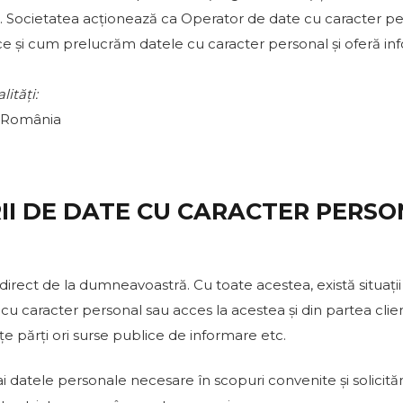
l. Societatea acționează ca Operator de date cu caracter pe
 și cum prelucrăm datele cu caracter personal și oferă info
ități:
6, România
RII DE DATE CU CARACTER PERS
irect de la dumneavoastră. Cu toate acestea, există situați
cu caracter personal sau acces la acestea și din partea clienț
 terțe părți ori surse publice de informare etc.
i datele personale necesare în scopuri convenite și solicită